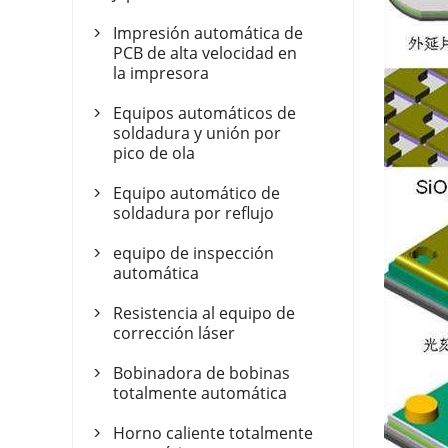
Impresión automática de

PCB de alta velocidad en
la impresora
Equipos automáticos de

soldadura y unión por
pico de ola
Equipo automático de

soldadura por reflujo
equipo de inspección

automática
Resistencia al equipo de

corrección láser
Bobinadora de bobinas

totalmente automática
Horno caliente totalmente
