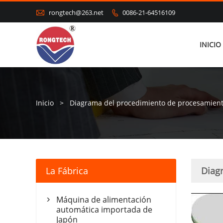

rongtech@263.net
0086-21-64516109

INICIO
Inicio
>
Diagrama del procedimiento de procesamient
La Fábrica
Diag
Máquina de alimentación

automática importada de
Japón